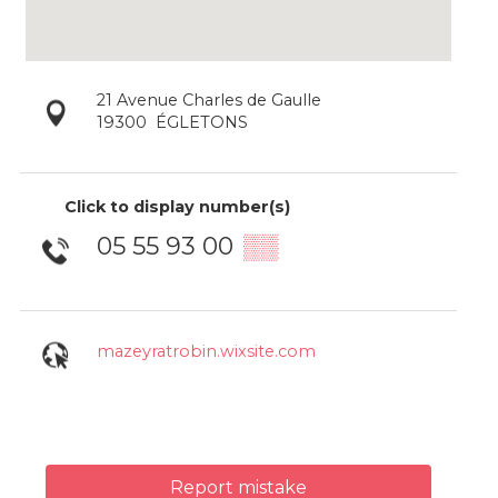
21 Avenue Charles de Gaulle
19300
ÉGLETONS
Click to display number(s)
05 55 93 00
▒▒
mazeyratrobin.wixsite.com
Report mistake