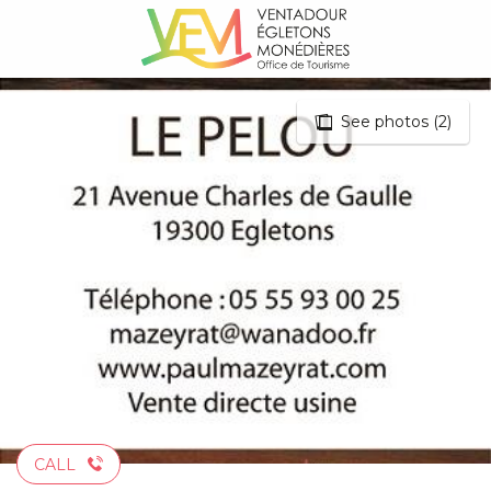
Aller
au
contenu
principal
See photos (2)
CALL