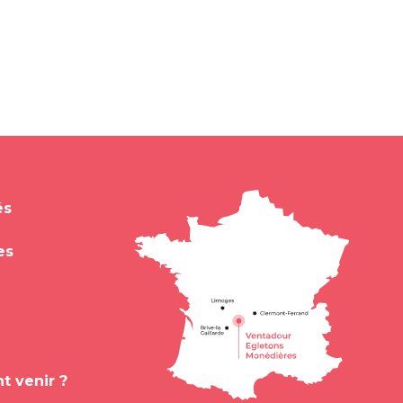
és
es
 venir ?