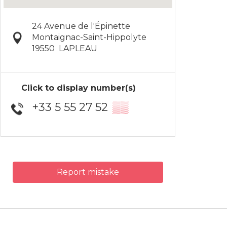
24 Avenue de l'Épinette
Montaignac-Saint-Hippolyte
19550
LAPLEAU
Click to display number(s)
+33 5 55 27 52
▒▒
Report mistake