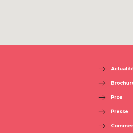
Actualit
Brochur
Pros
Presse
Comment