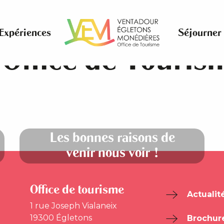
Accueil
Pratique
L’Office de Tourisme
Expériences
Séjourner
’Office de Touris
Les bonnes raisons de
venir nous voir !
Office de tourisme
Actualit
1 rue Joseph Vialaneix
19300 Égletons
Brochur