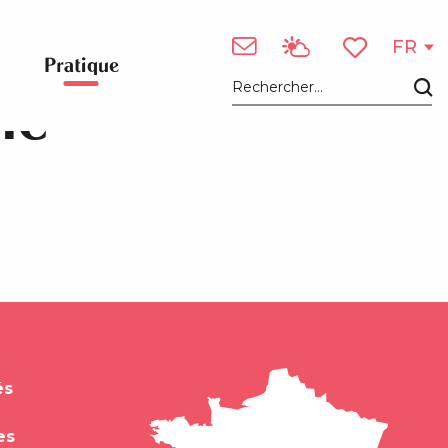
FR
Pratique
Voir les favori
me
Recherche
és
es