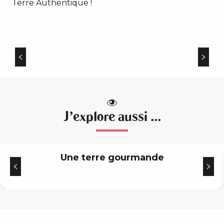
Terre Authentique !
Les Gorges de la Dordogne
Au sud du territoire Ventadour Egletons Monédières
viennent danser les Gorges de la Dordogne …
J'explore aussi ...
Une terre gourmande