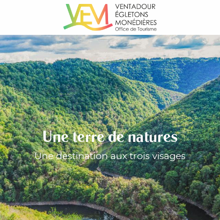
Aller
au
contenu
principal
Une terre de natures
Une destination aux trois visages