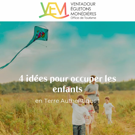
Aller
au
contenu
principal
4 idées pour occuper les
enfants
en Terre Authentique !