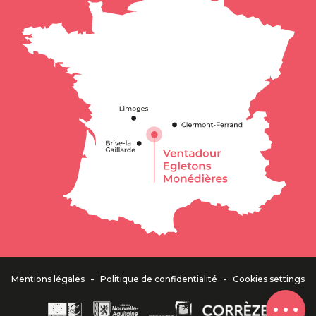
Schedules
-
-
Mentions légales
Politique de confidentialité
Cookies settings
Comments