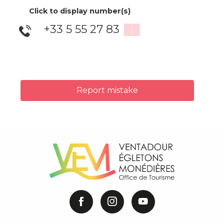
Click to display number(s)
+33 5 55 27 83
▒▒
Report mistake