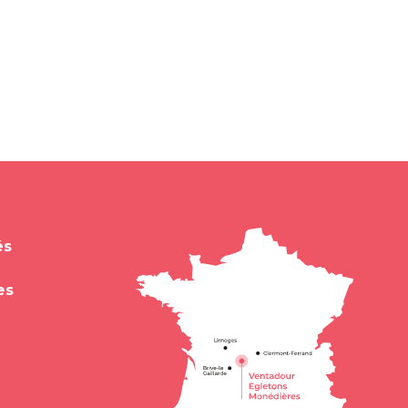
és
es