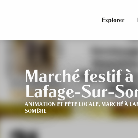
Aller
au
contenu
Explorer
principal
Marché festif à
Lafage-Sur-So
ANIMATION ET FÊTE LOCALE,
MARCHÉ
À LA
SOMBRE