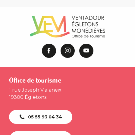
Office de tourisme
1 rue Joseph Vialaneix
19300 Égletons
05 55 93 04 34