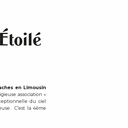
Étoilé
vaches en Limousin
igieuse association «
ceptionnelle du ciel
neuse. C’est la 4ème