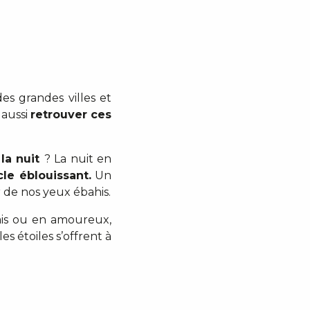
er aux favoris
es grandes villes et
 aussi
retrouver ces
 la nuit
? La nuit en
le éblouissant.
Un
r de nos yeux ébahis.
amis ou en amoureux,
s étoiles s’offrent à