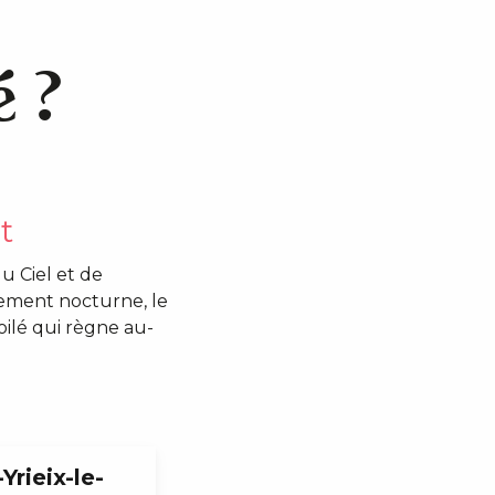
é ?
t
u Ciel et de
nement nocturne, le
oilé qui règne au-
Yrieix-le-