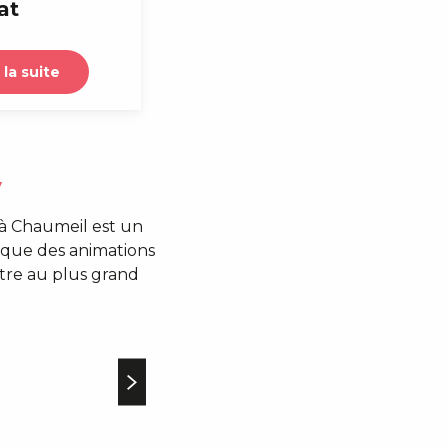
at
 la suite
y
à Chaumeil est un
t que des animations
tre au plus grand