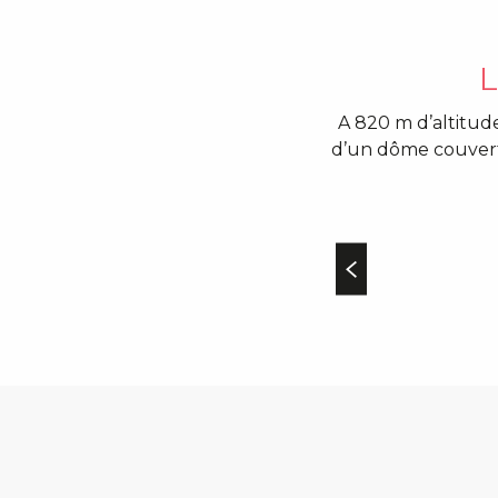
L
A 820 m d’altitude
d’un dôme couvert d