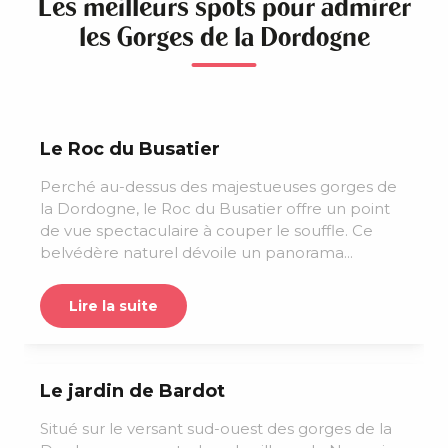
Les meilleurs spots pour admirer
les Gorges de la Dordogne
Le Roc du Busatier
Perché au-dessus des majestueuses gorges de
la Dordogne, le Roc du Busatier offre un point
de vue spectaculaire à couper le souffle. Ce
belvédère naturel dévoile un panorama...
Lire la suite
Le jardin de Bardot
Situé sur le versant sud-ouest des gorges de la