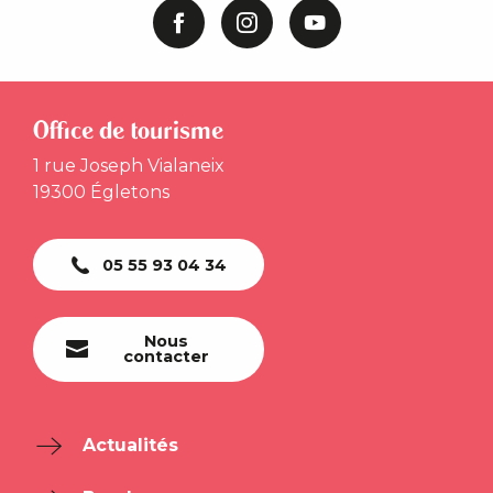
Office de tourisme
1 rue Joseph Vialaneix
19300 Égletons
05 55 93 04 34
Nous
contacter
Actualités