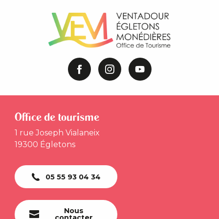
Office de tourisme
1 rue Joseph Vialaneix
19300 Égletons
05 55 93 04 34
Nous
contacter