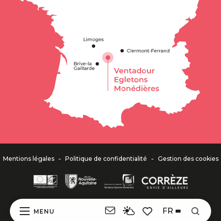
-
-
Mentions légales
Politique de confidentialité
Gestion des cookies
FR
MENU
Recher