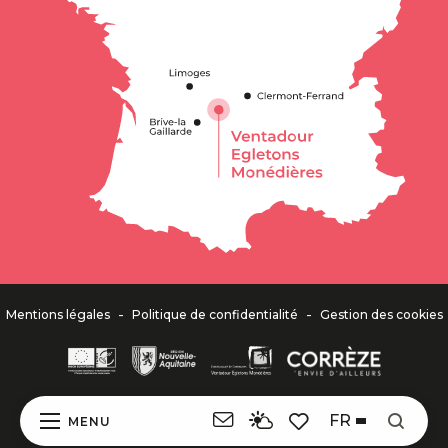
-
-
Mentions légales
Politique de confidentialité
Gestion des cookies
FR
MENU
Recher
Voir les favoris