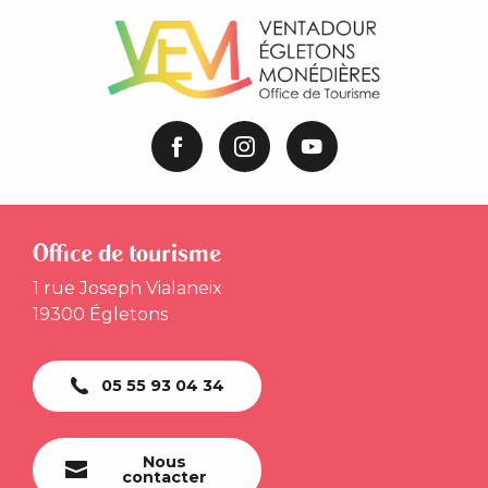
Office de tourisme
1 rue Joseph Vialaneix
19300 Égletons
05 55 93 04 34
Nous
contacter