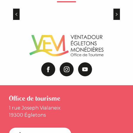
Terra Aventura : une chasse au trésor
étonnante
Office de tourisme
1 rue Joseph Vialaneix
19300 Égletons