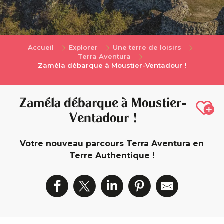
Accueil
Explorer
Une terre de loisirs
Terra Aventura
Zaméla débarque à Moustier-Ventadour !
Zaméla débarque à Moustier-
Ajou
Ventadour !
Votre nouveau parcours Terra Aventura en
Terre Authentique !