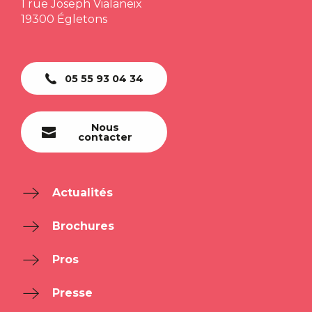
1 rue Joseph Vialaneix
19300 Égletons
05 55 93 04 34
Nous
contacter
Actualités
Brochures
Pros
Presse