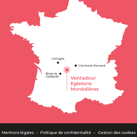
Description
Horaires
Contacter
par email
-
-
Mentions légales
Politique de confidentialité
Gestion des cookies