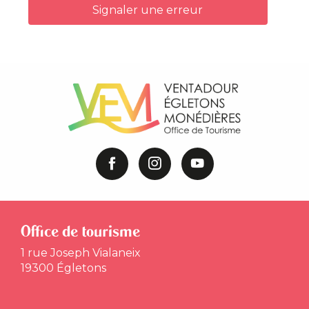
Signaler une erreur
Office de tourisme
1 rue Joseph Vialaneix
19300 Égletons