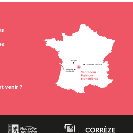
és
es
 venir ?