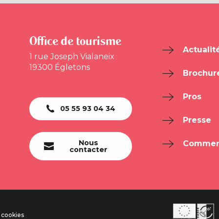
Office de tourisme
Actualit
1 rue Joseph Vialaneix
19300 Égletons
Brochur
Pros
05 55 93 04 34
Presse
Nous
Comment
contacter
 cookies