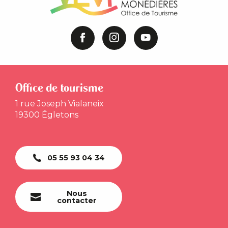
Office de tourisme
1 rue Joseph Vialaneix
19300 Égletons
05 55 93 04 34
Nous
contacter