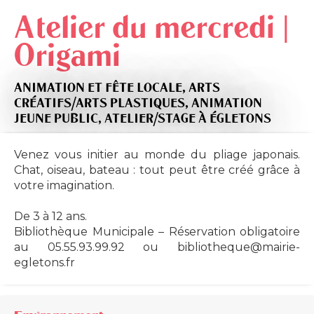
Atelier du mercredi |
Origami
ANIMATION ET FÊTE LOCALE,
ARTS
CRÉATIFS/ARTS PLASTIQUES,
ANIMATION
JEUNE PUBLIC,
ATELIER/STAGE
À ÉGLETONS
Venez vous initier au monde du pliage japonais.
Chat, oiseau, bateau : tout peut être créé grâce à
votre imagination.
De 3 à 12 ans.
Bibliothèque Municipale – Réservation obligatoire
au 05.55.93.99.92 ou
bibliotheque@mairie-
egletons.fr