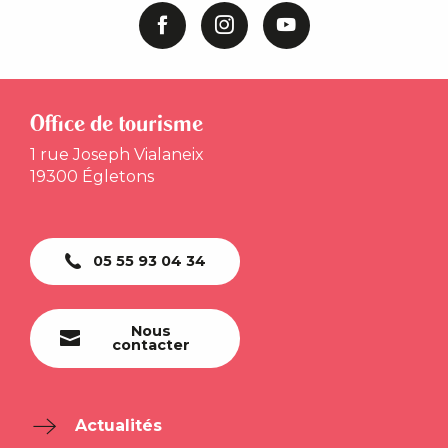
Office de tourisme
1 rue Joseph Vialaneix
19300 Égletons
05 55 93 04 34
Nous
contacter
Actualités