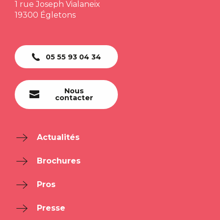
1 rue Joseph Vialaneix
19300 Égletons
05 55 93 04 34
Nous
contacter
Actualités
Brochures
Pros
Presse