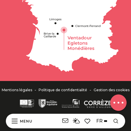
Description
Tarifs
Horaires
-
-
Mentions légales
Politique de confidentialité
Gestion des cookies
Avis
FR
MENU
Recher
Voir les favoris