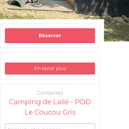
Réserver
En savoir plus
Contactez
Camping de Lallé - POD
Le Coucou Gris