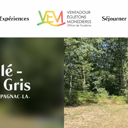
Expériences
Séjourner
lé -
 Gris
PAGNAC-LA-