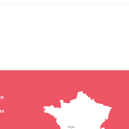
és
es