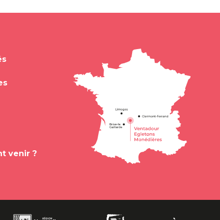
és
es
 venir ?