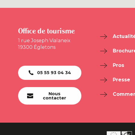
Office de tourisme
Actualit
1 rue Joseph Vialaneix
19300 Égletons
Brochur
Pros
05 55 93 04 34
Presse
Nous
Comment
contacter