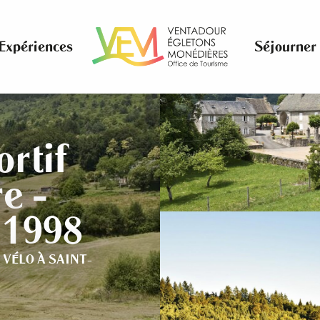
Expériences
Séjourner
ortif
e -
 1998
,
VÉLO
À SAINT-