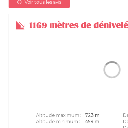
Voir tous les avis
1169 mètres de dénivel
Altitude maximum :
723 m
Dé
Altitude minimum :
459 m
Dé
Dé