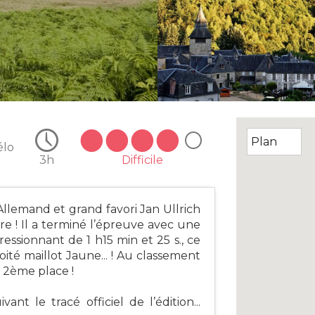
élo
3h
Difficile
e Allemand et grand favori Jan Ullrich
e ! Il a terminé l’épreuve avec une
essionnant de 1 h15 min et 25 s., ce
oité maillot Jaune... ! Au classement
la 2ème place !
t le tracé officiel de l’édition...