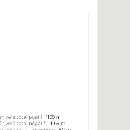
é
nivelé total positif :
1169 m
nivelé total négatif :
-1169 m
nivelé positif maximum :
101 m