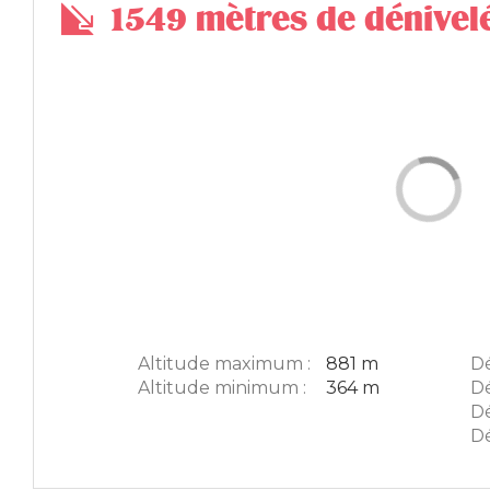
1549 mètres de dénivel
Altitude maximum :
881 m
Dé
Altitude minimum :
364 m
Dé
Dé
Dé