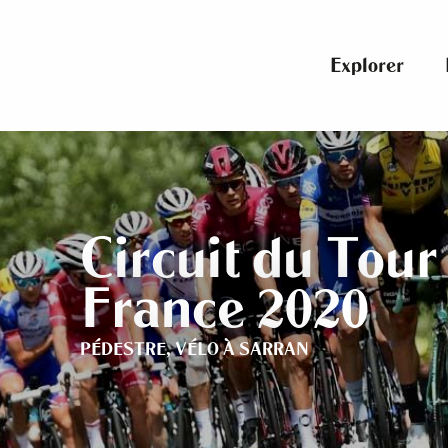
Aller
au
contenu
Explorer
principal
Circuit du Tour
France 2020
PÉDESTRE,
VÉLO
À SARRAN