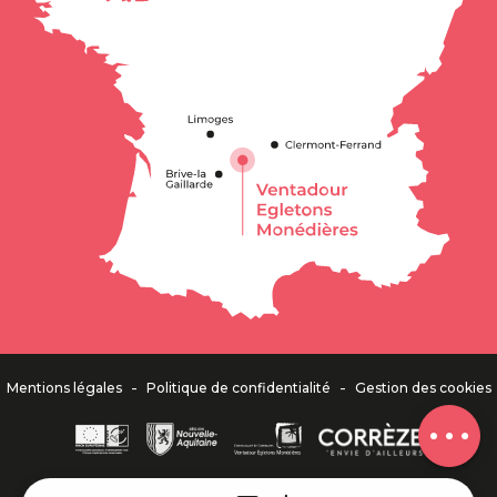
Description
Horaires
Contacter
par email
-
-
Mentions légales
Politique de confidentialité
Gestion des cookies
Avis