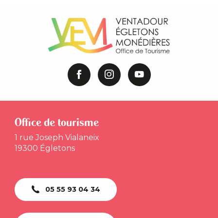
Office de tourisme
1 rue Joseph Vialaneix
19300 Égletons
05 55 93 04 34