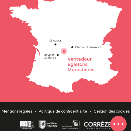
Description
Contacter
par email
-
-
Mentions légales
Politique de confidentialité
Gestion des cookies
Avis