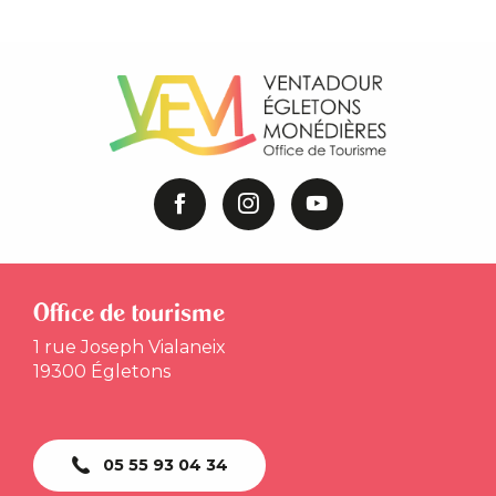
Office de tourisme
1 rue Joseph Vialaneix
19300 Égletons
05 55 93 04 34