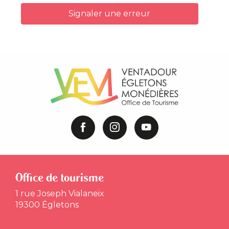
Signaler une erreur
Office de tourisme
1 rue Joseph Vialaneix
19300 Égletons