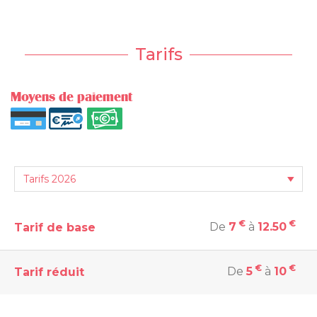
Tarifs
Moyens de paiement
€
€
De
7
à
12.50
Tarif de base
€
€
De
5
à
10
Tarif réduit