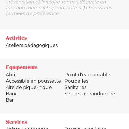
• réservation obligatoire. tenue adéquate en
fonction météo (chapeau, bottes...) chaussures
fermées de préférence
Activités
Ateliers pédagogiques
Equipements
Abri
Point d'eau potable
Accessible en poussette
Poubelles
Aire de pique-nique
Sanitaires
Banc
Sentier de randonnée
Bar
Services