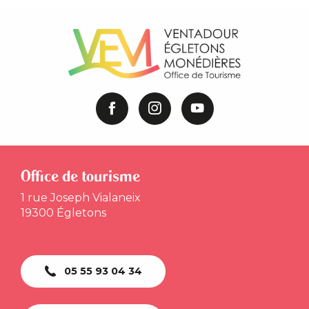
Office de tourisme
1 rue Joseph Vialaneix
19300 Égletons
05 55 93 04 34