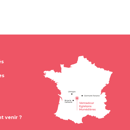
és
es
 venir ?