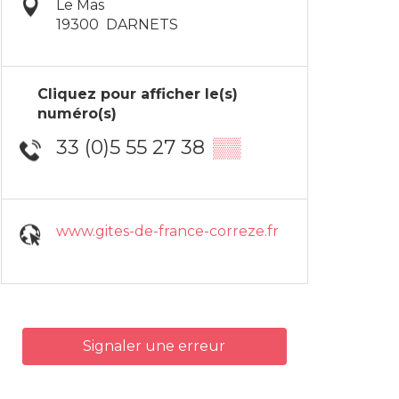
Le Mas
19300
DARNETS
Cliquez pour afficher le(s)
numéro(s)
33 (0)5 55 27 38
▒▒
www.gites-de-france-correze.fr
Signaler une erreur