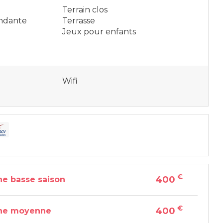
Terrain clos
endante
Terrasse
Jeux pour enfants
Wifi
€
400
e basse saison
€
400
ne moyenne