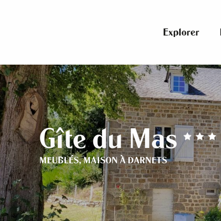
Aller
au
contenu
Explorer
principal
Gîte du Mas
MEUBLÉS,
MAISON
À DARNETS