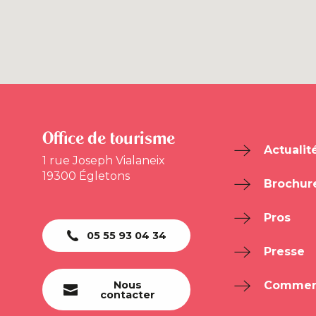
Office de tourisme
Actualit
1 rue Joseph Vialaneix
19300 Égletons
Brochur
Pros
05 55 93 04 34
Presse
Nous
Comment
contacter