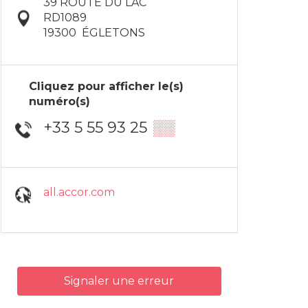
39 ROUTE DU LAC
RD1089
19300
ÉGLETONS
Cliquez pour afficher le(s)
numéro(s)
+33 5 55 93 25
▒▒
all.accor.com
Signaler une erreur