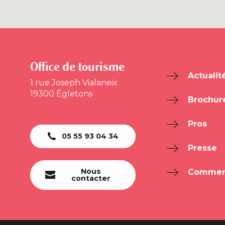
Office de tourisme
Actualit
1 rue Joseph Vialaneix
19300 Égletons
Brochur
Pros
05 55 93 04 34
Presse
Nous
Comment
contacter