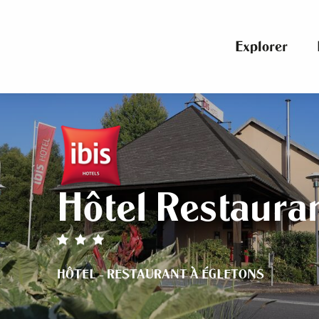
Aller
au
contenu
Explorer
principal
Hôtel Restauran
HÔTEL - RESTAURANT
À ÉGLETONS