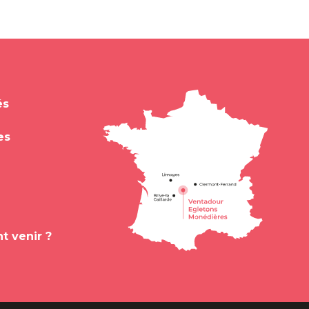
és
es
 venir ?