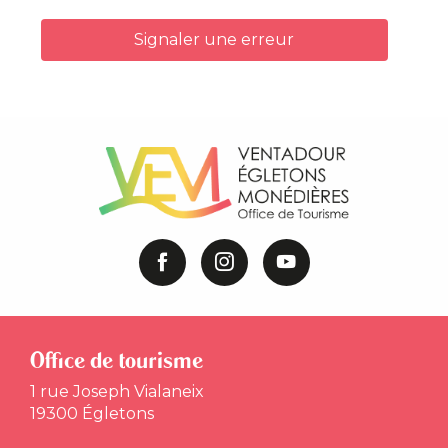
Signaler une erreur
Office de tourisme
1 rue Joseph Vialaneix
19300 Égletons