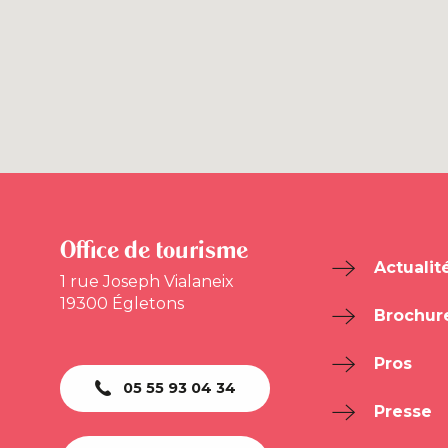
Office de tourisme
Actualit
1 rue Joseph Vialaneix
19300 Égletons
Brochur
Pros
05 55 93 04 34
Presse