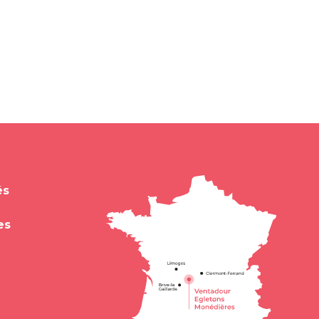
és
es