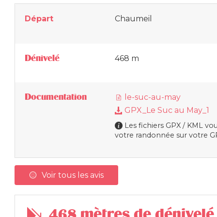
Départ
Chaumeil
Dénivelé
468 m
Documentation
le-suc-au-may
GPX_Le Suc au May_1
Les fichiers GPX / KML vou
votre randonnée sur votre GP
Voir tous les avis
468 mètres de dénivelé