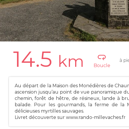
14.5
km
à pi
Boucle
Au départ de la Maison des Monédières de Chaume
ascension jusqu’au point de vue panoramique du
chemin, forêt de hêtre, de résineux, lande à b
balade. Pour les gourmands, la ferme de la 
délicieuses myrtilles sauvages.
Livret découverte sur www.rando-millevaches.fr