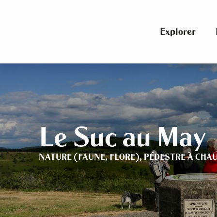
Aller
au
contenu
Explorer
principal
Le Suc au May
NATURE (FAUNE, FLORE),
PÉDESTRE
À CHA