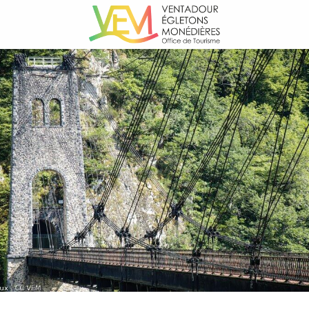
Aller
au
contenu
principal