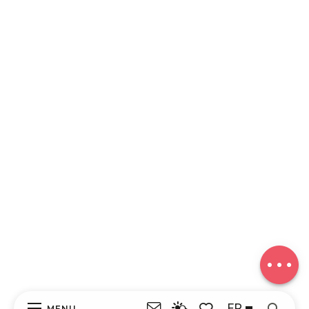
Description
Télécharger
Dénivelé
Avis
FR
MENU