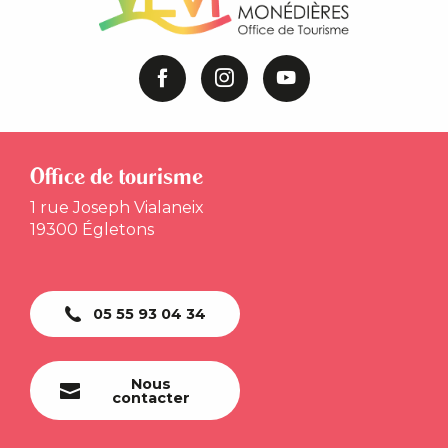
Office de tourisme
1 rue Joseph Vialaneix
19300 Égletons
05 55 93 04 34
Nous
contacter