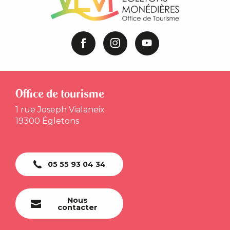
Office de tourisme
1 rue Joseph Vialaneix
19300 Égletons
05 55 93 04 34
Nous
contacter