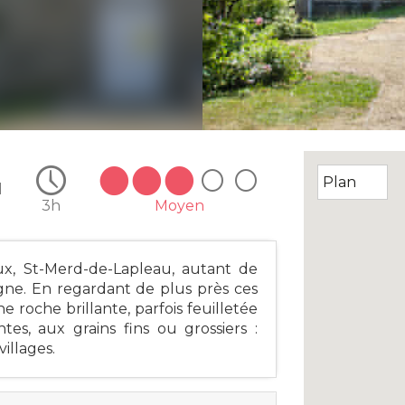
d
3h
Moyen
aux, St-Merd-de-Lapleau, autant de
gne. En regardant de plus près ces
 roche brillante, parfois feuilletée
es, aux grains fins ou grossiers :
illages.