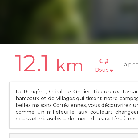
12.1
km
à pie
Boucle
La Rongère, Coiral, le Grolier, Libouroux, Lasc
hameaux et de villages qui tissent notre campa
belles maisons Corréziennes, vous découvrirez une
comme un millefeuille, aux couleurs changeant
gneiss et micaschiste donnent du caractère à nos v