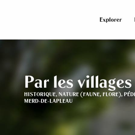
Aller
au
contenu
Explorer
principal
Par les villages
HISTORIQUE,
NATURE (FAUNE, FLORE),
PÉD
MERD-DE-LAPLEAU