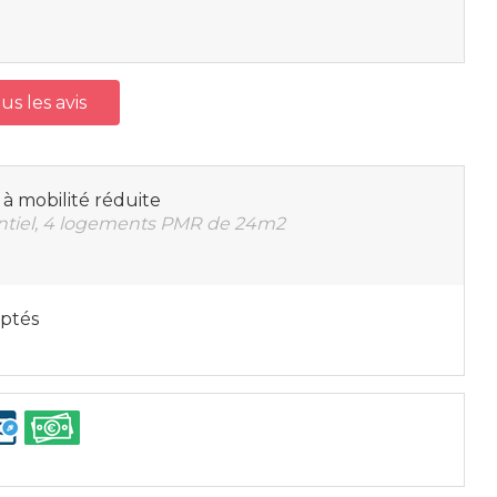
us les avis
à mobilité réduite
entiel, 4 logements PMR de 24m2
ptés