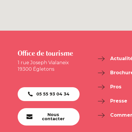
Office de tourisme
Actualit
1 rue Joseph Vialaneix
19300 Égletons
Brochur
Pros
05 55 93 04 34
Presse
Nous
Comment
contacter