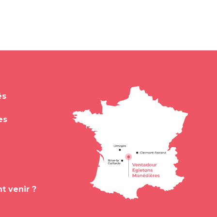
és
es
 venir ?