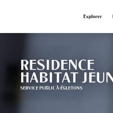
Aller
au
contenu
Explorer
principal
RESIDENCE
HABITAT JEU
SERVICE PUBLIC
À ÉGLETONS