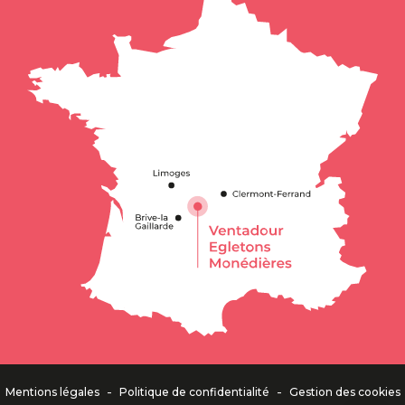
Description
Prestations
Contacter
par email
-
-
Mentions légales
Politique de confidentialité
Gestion des cookies