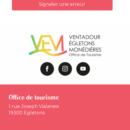
Signaler une erreur
Office de tourisme
1 rue Joseph Vialaneix
19300 Égletons