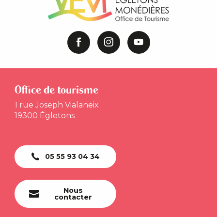
Office de tourisme
1 rue Joseph Vialaneix
19300 Égletons
05 55 93 04 34
Nous
contacter