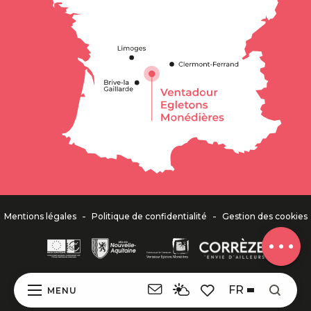
Description
Ouvertures
-
-
Mentions légales
Politique de confidentialité
Gestion des cookies
Avis
FR
MENU
Recher
Voir les favoris