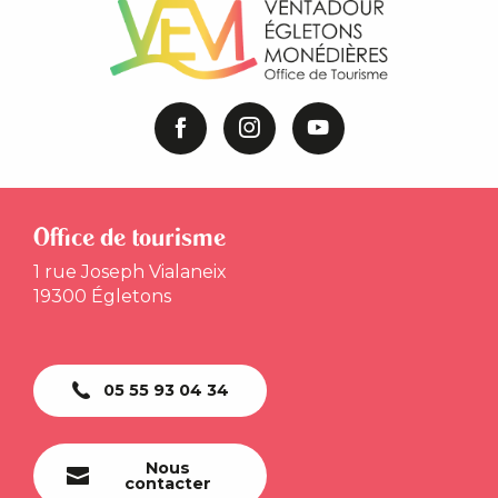
Office de tourisme
1 rue Joseph Vialaneix
19300 Égletons
05 55 93 04 34
Nous
contacter