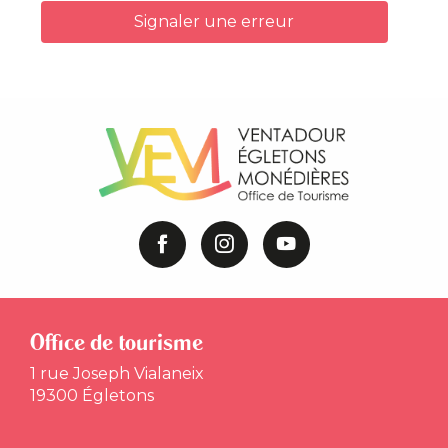
Signaler une erreur
Office de tourisme
1 rue Joseph Vialaneix
19300 Égletons