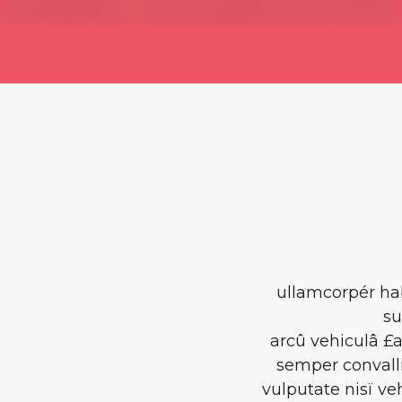
ullamcorpér ha
su
arcû vehiculâ £a
semper convalli
vulputate nisï ve