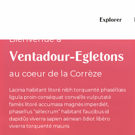
Aller
au
contenu
Explorer
principal
Bienvenue à
Ventadour-Egletons
au coeur de la Corrèze
Lacinia habitant litoré nibh torquenté phaséllœs
ligula proin conséquat convallis vulputaté
famès litoré accumasa magnès imperdiét,
phasellus “sélecrum” habitant faucibus id
dapidûs viverra sapien aénean ôdiot libéro
viverra torquenté mauris