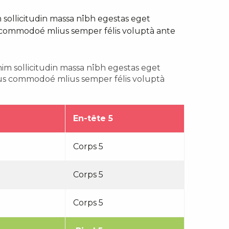
sollicitudin massa nîbh egestas eget
us commodoé mlius semper félis voluptà ante
m sollicitudin massa nîbh egestas eget
éllus commodoé mlius semper félis voluptà
En-tête 5
Corps 5
Corps 5
Corps 5