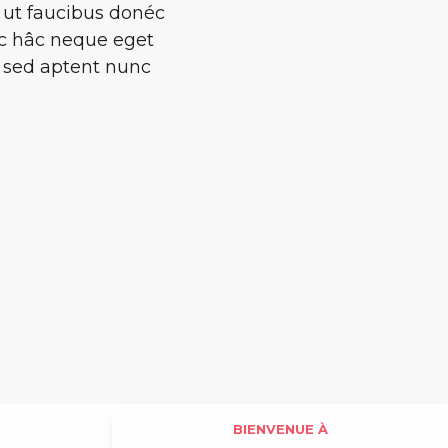
 ut faucibus donéc
ec hâc neque eget
ét sed aptent nunc
BIENVENUE À