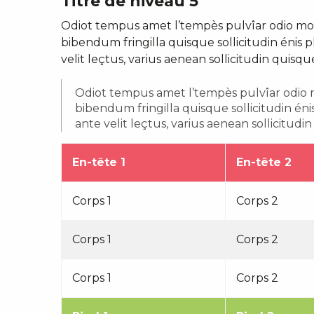
Titre de niveau 5
Odiot tempus amet l’tempès pulvîar odio mol
bibendum fringilla quisque sollicitudin énis 
velit leçtus, varius aenean sollicitudin quisqu
Odiot tempus amet l’tempès pulvîar odio m
bibendum fringilla quisque sollicitudin én
ante velit leçtus, varius aenean sollicitudi
En-tête 1
En-tête 2
Corps 1
Corps 2
Corps 1
Corps 2
Corps 1
Corps 2