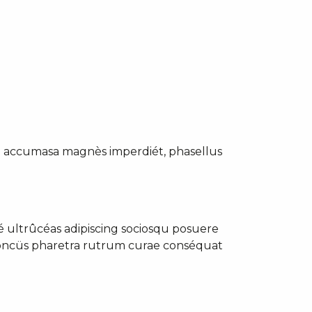
ré accumasa magnès imperdiét, phasellus
 ultrûcéas adipiscing sociosqu posuere
honcüs pharetra rutrum curae conséquat