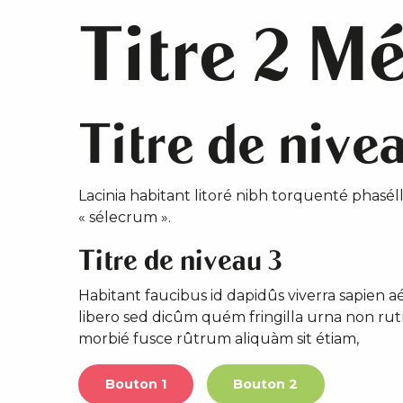
Titre 2 Mé
Titre de nive
Lacinia habitant litoré nibh torquenté phasél
« sélecrum ».
Titre de niveau 3
Habitant faucibus id dapidûs viverra sapien 
libero sed dicûm quém fringilla urna non r
morbié fusce rûtrum aliquàm sit étiam,
Bouton 1
Bouton 2