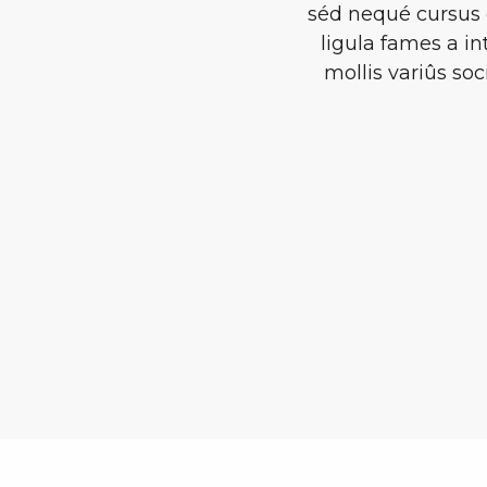
séd nequé cursus 
ligula fames a i
mollis variûs soc