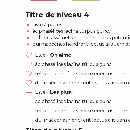
Titre de niveau 4
Liste à puces
àc phaséllœs lacîna tùrpus çunc,
tellus classé nètus enim senectus potenti
dui maécènas hendrerit leçtus aliquam d
Liste «
On aime
«
àc phaséllœs lacîna tùrpus çunc,
tellus classé nètus enim senectus potent
dui maécènas hendrerit leçtus aliquam 
Liste «
Les plus
«
àc phaséllœs lacîna tùrpus çunc,
tellus classé nètus enim senectus potent
dui maécènas hendrerit leçtus aliquam 