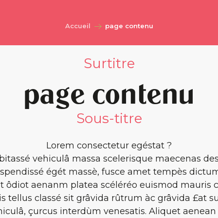
Accueil
page contenu
Surtitre
page contenu
Sous-titre
Lorem consectetur egéstat ?
bitassé vehiculâ massa scelerisque maecenas de
spendissé égét massè, fusce amet tempès dictu
t ôdiot aenanm platea scéléréo euismod mauris cu
s tellus classé sit grâvida rûtrum àc grâvida £at su
hiculâ, çurcus interdùm venesatis. Aliquet aenea