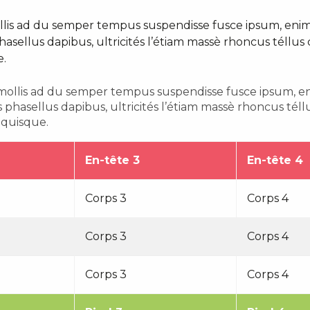
lis ad du semper tempus suspendisse fusce ipsum, enim 
phasellus dapibus, ultricités l’étiam massè rhoncus téll
e.
ollis ad du semper tempus suspendisse fusce ipsum, eni
is phasellus dapibus, ultricités l’étiam massè rhoncus t
n quisque.
En-tête 3
En-tête 4
Corps 3
Corps 4
Corps 3
Corps 4
Corps 3
Corps 4