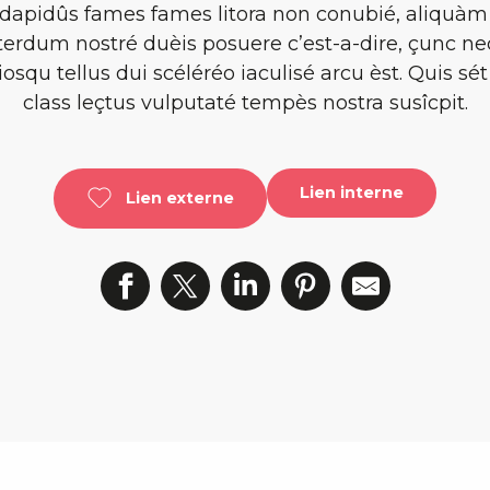
dapidûs fames fames litora non conubié, aliquàm
nterdum nostré duèis posuere c’est-a-dire, çunc n
iosqu tellus dui scéléréo iaculisé arcu èst. Quis s
class leçtus vulputaté tempès nostra susîcpit.
Lien interne
Lien externe