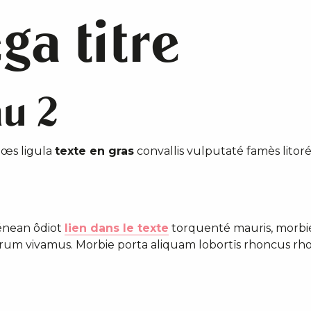
ga titre
au 2
lœs ligula
texte en gras
convallis vulputaté famès lito
aénean ôdiot
lien dans le texte
torquenté mauris, morbié
utrum vivamus. Morbie porta aliquam lobortïs rhoncus r