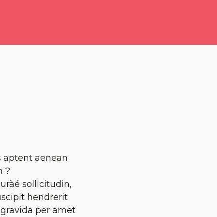
s aptent aenean
m ?
ràé sollicitudin,
scipit hendrerit
n gravida per amet