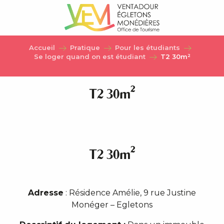
Aller
au
contenu
principal
Accueil
Pratique
Pour les étudiants
Se loger quand on est étudiant
T2 30m²
T2 30m²
T2 30m²
Adresse
: Résidence Amélie, 9 rue Justine
Monéger – Egletons