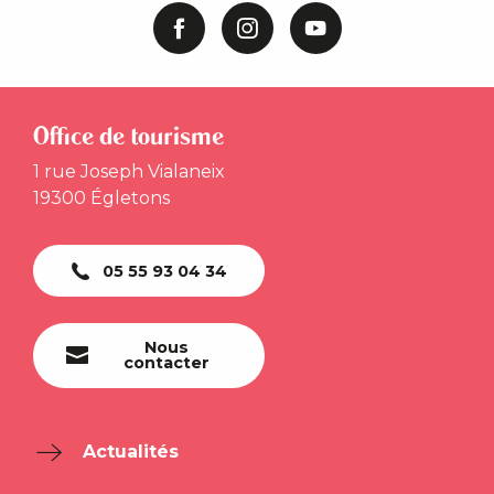
Office de tourisme
1 rue Joseph Vialaneix
19300 Égletons
05 55 93 04 34
Nous
contacter
Actualités