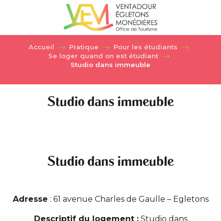
Aller
au
contenu
principal
Accueil
Pratique
Pour les étudiants
Se loger quand on est étudiant
Studio dans immeuble
Studio dans immeuble
Studio dans immeuble
Adresse
: 61 avenue Charles de Gaulle – Egletons
Descriptif du logement :
Studio dans