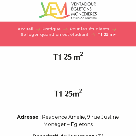
Aller
au
contenu
principal
Accueil
Pratique
Pour les étudiants
Se loger quand on est étudiant
T1 25 m²
T1 25 m²
T1 25m²
Adresse
: Résidence Amélie, 9 rue Justine
Monéger – Egletons