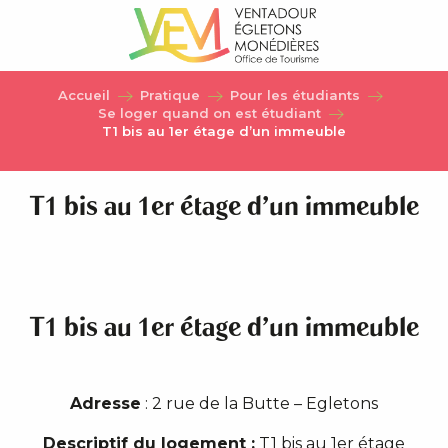
Aller
au
contenu
principal
Accueil
Pratique
Pour les étudiants
Se loger quand on est étudiant
T1 bis au 1er étage d’un immeuble
T1 bis au 1er étage d’un immeuble
T1 bis au 1er étage d’un immeuble
Adresse
: 2 rue de la Butte – Egletons
Descriptif du logement :
T1 bis au 1er étage