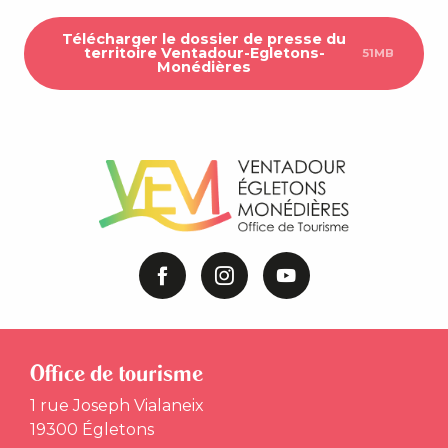
Télécharger le dossier de presse du
territoire Ventadour-Egletons-
51MB
Monédières
Office de tourisme
1 rue Joseph Vialaneix
19300 Égletons