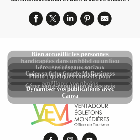
Bien accueillir les personnes
handicapées dans un hôtel ou un lieu
Gérer ses réseaux sociaux
d’hébergement
Créer sa fiche Google MyBusiness
Photo : quelques conseils pour
améliorer vos photos
Gérer son e-reputation et ses avis
Dynamiser vos publications avec
Canva